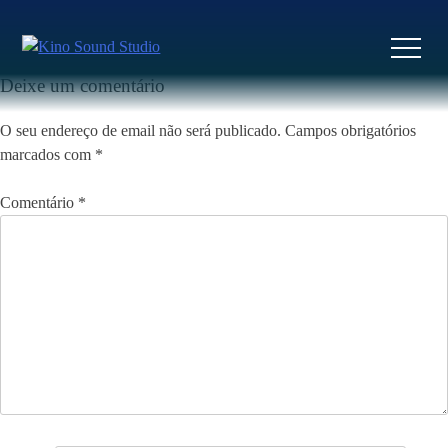
Skip
to
Previous:
5 Starz
Next:
A Herdade
Navegação
content
de
Deixe um comentário
artigos
O seu endereço de email não será publicado.
Campos obrigatórios
marcados com
*
Comentário
*