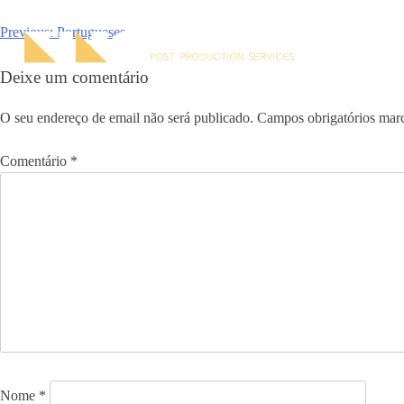
Skip
to
Previous:
Portugueses
Navegação
content
de
Deixe um comentário
artigos
O seu endereço de email não será publicado.
Campos obrigatórios ma
Comentário
*
Nome
*