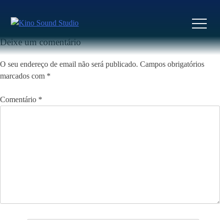
Skip
to
Previous:
Vortice
Next:
Gaza Mon Amour
Navegação
content
de
Deixe um comentário
artigos
O seu endereço de email não será publicado.
Campos obrigatórios
marcados com
*
Comentário
*