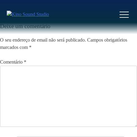
Skip
to
Previous:
Restos do Vento
Next:
Um Caroço de Abacate
Navegação
content
de
Deixe um comentário
artigos
O seu endereço de email não será publicado.
Campos obrigatórios
marcados com
*
Comentário
*