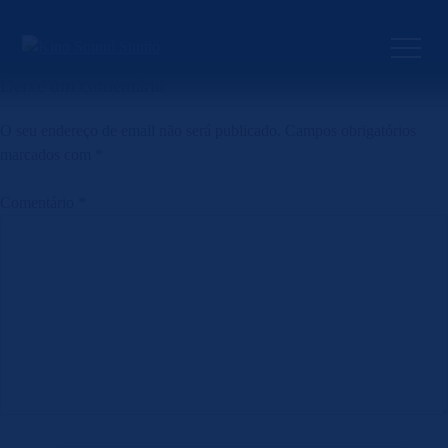
Skip
to
Previous:
Nevoeiro
Next:
LUPO
Navegação
content
de
Deixe um comentário
artigos
O seu endereço de email não será publicado.
Campos obrigatórios
marcados com
*
Comentário
*